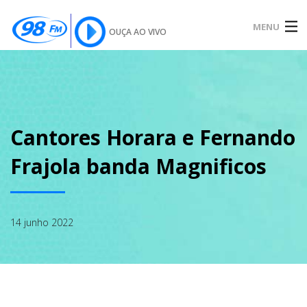
MENU
OUÇA AO VIVO
INÍCIO
SOBRE
Cantores Horara e Fernando
Frajola banda Magnificos
NOTÍCIAS
14 junho 2022
PODCAST
GALERIA