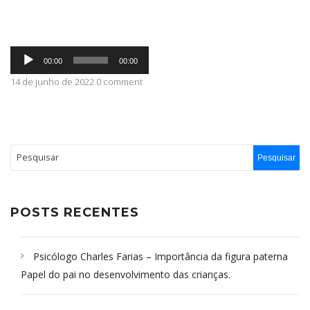
ABRANGÊNCIA
Tocador
00:00
00:00
de
áudio
14 de junho de 2022 0 comment
CONTATO
POSTS RECENTES
Psicólogo Charles Farias – Importância da figura paterna
Papel do pai no desenvolvimento das crianças.