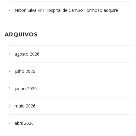
em desabamento em São Paulo - Revista da Bahia
em
Nilton Silva
em
Hospital de Campo Formoso adquire
Campoformosenses que morreram em desabamentos são
aparelho para fazer exames de tomografia
sepultados em SP
ARQUIVOS
agosto 2026
julho 2026
junho 2026
maio 2026
abril 2026