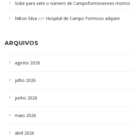
Sobe para sete o número de Campoformosenses mortos
em desabamento em São Paulo - Revista da Bahia
em
Nilton Silva
em
Hospital de Campo Formoso adquire
Campoformosenses que morreram em desabamentos são
aparelho para fazer exames de tomografia
sepultados em SP
ARQUIVOS
agosto 2026
julho 2026
junho 2026
maio 2026
abril 2026