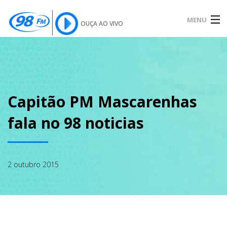
MENU
OUÇA AO VIVO
INÍCIO
SOBRE
Capitão PM Mascarenhas
fala no 98 noticias
NOTÍCIAS
2 outubro 2015
PODCAST
GALERIA