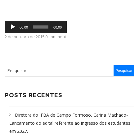
ABRANGÊNCIA
Tocador
00:00
00:00
de
áudio
2 de outubro de 2015 0 comment
CONTATO
POSTS RECENTES
Diretora do IFBA de Campo Formoso, Carina Machado-
Lançamento do edital referente ao ingresso dos estudantes
em 2027.