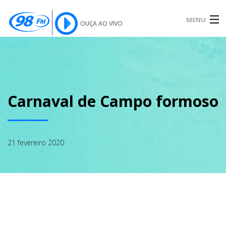
MENU
OUÇA AO VIVO
INÍCIO
SOBRE
Carnaval de Campo formoso
NOTÍCIAS
21 fevereiro 2020
PODCAST
GALERIA