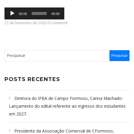
Tocador
ABRANGÊNCIA
00:00
00:00
de
áudio
21 de fevereiro de 2020 0 comment
CONTATO
POSTS RECENTES
Diretora do IFBA de Campo Formoso, Carina Machado-
Lançamento do edital referente ao ingresso dos estudantes
em 2027.
Presidente da Associação Comercial de CFormoso,