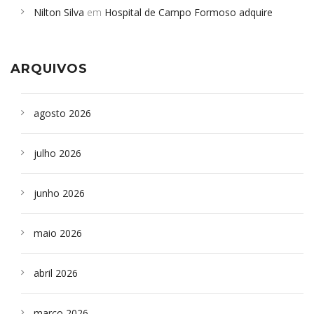
Nilton Silva
em
Hospital de Campo Formoso adquire
Campoformosenses que morreram em desabamentos são
aparelho para fazer exames de tomografia
sepultados em SP
ARQUIVOS
agosto 2026
julho 2026
junho 2026
maio 2026
abril 2026
março 2026