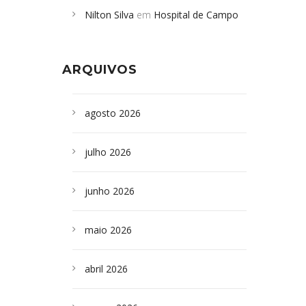
Nilton Silva
em
Hospital de Campo
desabamento em São Paulo - Revista
Formoso adquire aparelho para fazer
da Bahia
em
Campoformosenses que
exames de tomografia
morreram em desabamentos são
ARQUIVOS
sepultados em SP
agosto 2026
julho 2026
junho 2026
maio 2026
abril 2026