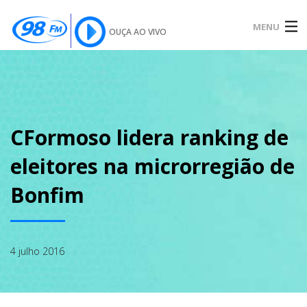
MENU
OUÇA AO VIVO
INÍCIO
SOBRE
CFormoso lidera ranking de
eleitores na microrregião de
NOTÍCIAS
Bonfim
PODCAST
4 julho 2016
GALERIA