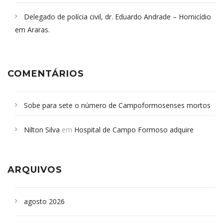
Delegado de polícia civil, dr. Eduardo Andrade – Homicídio
em Araras.
COMENTÁRIOS
Sobe para sete o número de Campoformosenses mortos
em desabamento em São Paulo - Revista da Bahia
em
Nilton Silva
em
Hospital de Campo Formoso adquire
Campoformosenses que morreram em desabamentos são
aparelho para fazer exames de tomografia
sepultados em SP
ARQUIVOS
agosto 2026