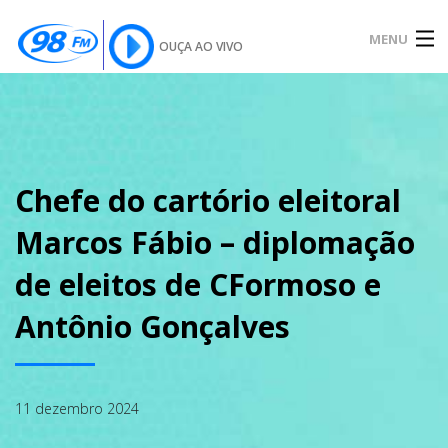
MENU
OUÇA AO VIVO
INÍCIO
SOBRE
Chefe do cartório eleitoral
Marcos Fábio – diplomação
NOTÍCIAS
de eleitos de CFormoso e
Antônio Gonçalves
PODCAST
11 dezembro 2024
GALERIA