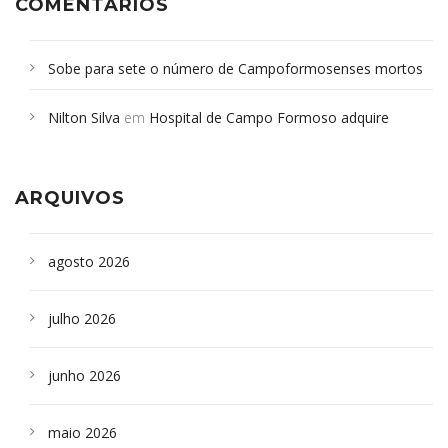
COMENTÁRIOS
Sobe para sete o número de Campoformosenses mortos
em desabamento em São Paulo - Revista da Bahia
em
Nilton Silva
em
Hospital de Campo Formoso adquire
Campoformosenses que morreram em desabamentos são
aparelho para fazer exames de tomografia
sepultados em SP
ARQUIVOS
agosto 2026
julho 2026
junho 2026
maio 2026