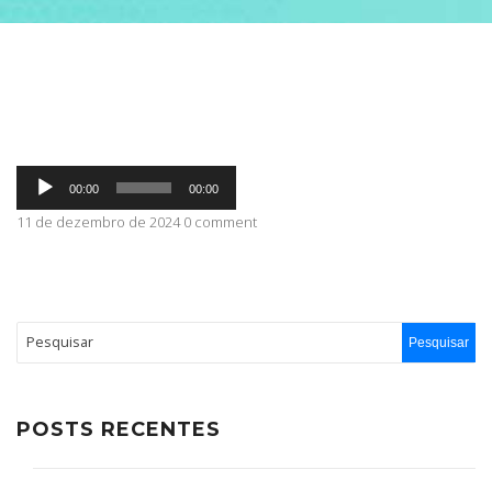
ABRANGÊNCIA
CONTATO
Tocador
00:00
00:00
de
áudio
11 de dezembro de 2024 0 comment
POSTS RECENTES