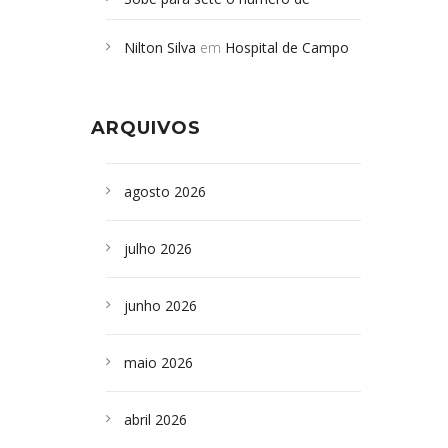
Campoformosenses mortos em
Nilton Silva
em
Hospital de Campo
desabamento em São Paulo - Revista
Formoso adquire aparelho para fazer
da Bahia
em
Campoformosenses que
exames de tomografia
morreram em desabamentos são
ARQUIVOS
sepultados em SP
agosto 2026
julho 2026
junho 2026
maio 2026
abril 2026