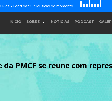
D
H
do Rios - Feed da 98 / Músicas do momento
E
F
A
B
c
G
INÍCIO
SOBRE
NOTÍCIAS
PODCAST
GALER
História
te da PMCF se reune com repr
Equipe
Programação