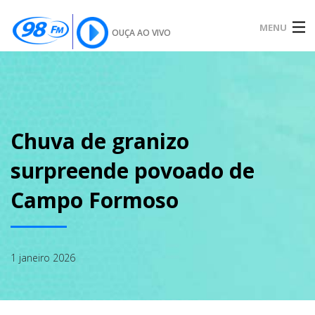
MENU
OUÇA AO VIVO
INÍCIO
SOBRE
Chuva de granizo
surpreende povoado de
NOTÍCIAS
Campo Formoso
PODCAST
1 janeiro 2026
GALERIA