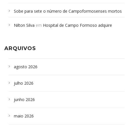
Sobe para sete o número de Campoformosenses mortos
em desabamento em São Paulo - Revista da Bahia
em
Nilton Silva
em
Hospital de Campo Formoso adquire
Campoformosenses que morreram em desabamentos são
aparelho para fazer exames de tomografia
sepultados em SP
ARQUIVOS
agosto 2026
julho 2026
junho 2026
maio 2026