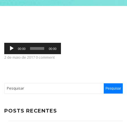
ABRANGÊNCIA
CONTATO
Tocador
00:00
00:00
de
áudio
2 de maio de 2017 0 comment
POSTS RECENTES