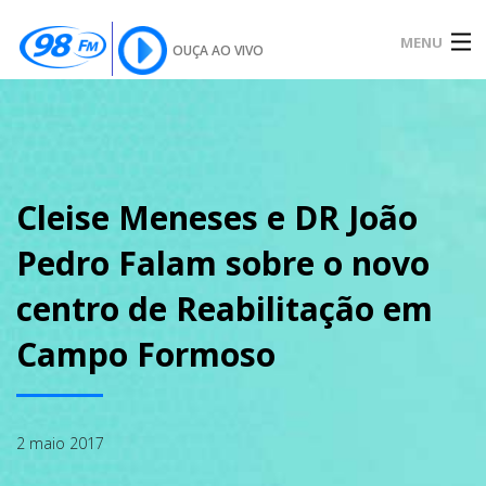
MENU
OUÇA AO VIVO
INÍCIO
SOBRE
Cleise Meneses e DR João
Pedro Falam sobre o novo
NOTÍCIAS
centro de Reabilitação em
Campo Formoso
PODCAST
2 maio 2017
GALERIA