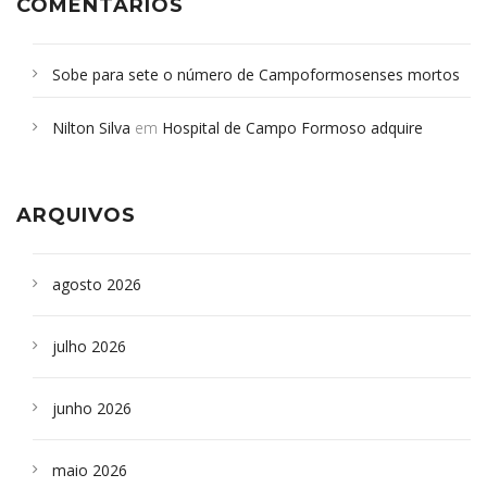
COMENTÁRIOS
Sobe para sete o número de Campoformosenses mortos
em desabamento em São Paulo - Revista da Bahia
em
Nilton Silva
em
Hospital de Campo Formoso adquire
Campoformosenses que morreram em desabamentos são
aparelho para fazer exames de tomografia
sepultados em SP
ARQUIVOS
agosto 2026
julho 2026
junho 2026
maio 2026