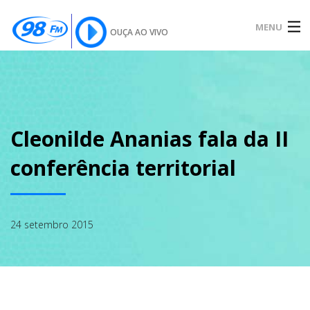
MENU
OUÇA AO VIVO
INÍCIO
SOBRE
Cleonilde Ananias fala da II
conferência territorial
NOTÍCIAS
24 setembro 2015
PODCAST
GALERIA