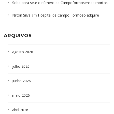
Sobe para sete o número de Campoformosenses mortos
em desabamento em São Paulo - Revista da Bahia
em
Nilton Silva
em
Hospital de Campo Formoso adquire
Campoformosenses que morreram em desabamentos são
aparelho para fazer exames de tomografia
sepultados em SP
ARQUIVOS
agosto 2026
julho 2026
junho 2026
maio 2026
abril 2026