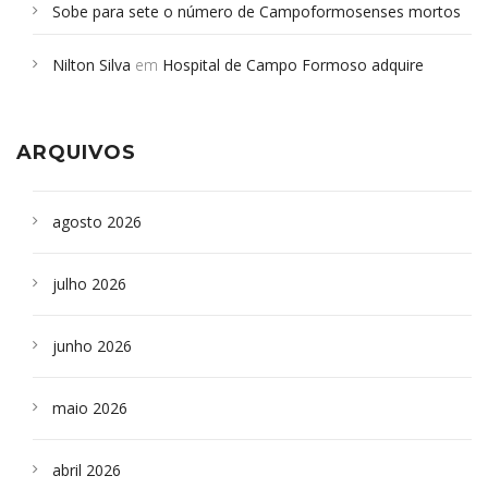
Sobe para sete o número de Campoformosenses mortos
em desabamento em São Paulo - Revista da Bahia
em
Nilton Silva
em
Hospital de Campo Formoso adquire
Campoformosenses que morreram em desabamentos são
aparelho para fazer exames de tomografia
sepultados em SP
ARQUIVOS
agosto 2026
julho 2026
junho 2026
maio 2026
abril 2026