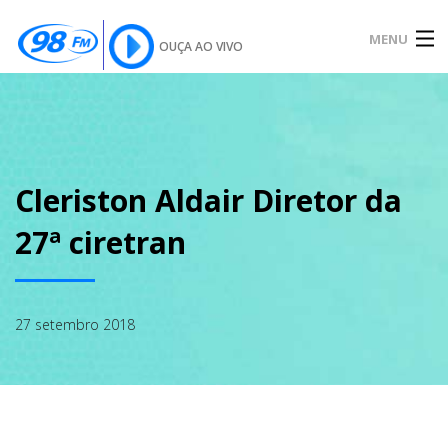
MENU
OUÇA AO VIVO
INÍCIO
SOBRE
Cleriston Aldair Diretor da
27ª ciretran
NOTÍCIAS
27 setembro 2018
PODCAST
GALERIA