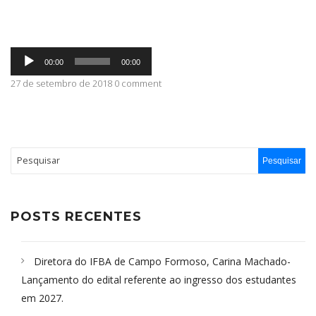
ABRANGÊNCIA
Tocador
00:00
00:00
de
áudio
27 de setembro de 2018 0 comment
CONTATO
POSTS RECENTES
Diretora do IFBA de Campo Formoso, Carina Machado-
Lançamento do edital referente ao ingresso dos estudantes
em 2027.