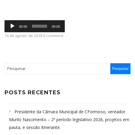
ABRANGÊNCIA
Tocador
00:00
00:00
de
áudio
16 de agosto de 2018 0 comment
CONTATO
POSTS RECENTES
Presidente da Câmara Municipal de CFormoso, vereador
Murilo Nascimento – 2º período legislativo 2026, projetos em
pauta, e sessão itinerante.