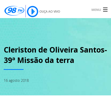
MENU
OUÇA AO VIVO
INÍCIO
SOBRE
Cleriston de Oliveira Santos-
39ª Missão da terra
NOTÍCIAS
16 agosto 2018
PODCAST
GALERIA