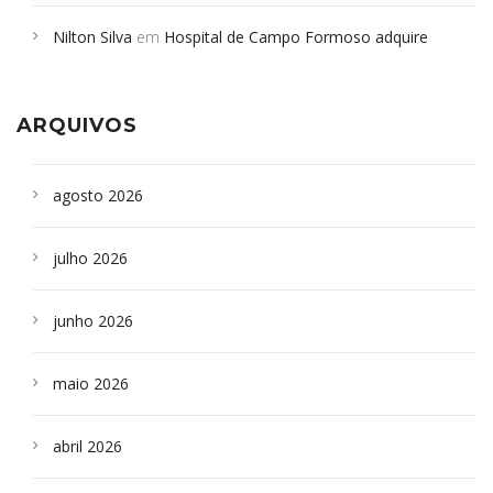
em desabamento em São Paulo - Revista da Bahia
em
Nilton Silva
em
Hospital de Campo Formoso adquire
Campoformosenses que morreram em desabamentos são
aparelho para fazer exames de tomografia
sepultados em SP
ARQUIVOS
agosto 2026
julho 2026
junho 2026
maio 2026
abril 2026