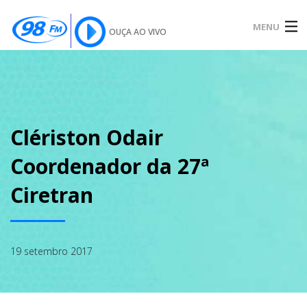
MENU
OUÇA AO VIVO
INÍCIO
SOBRE
Clériston Odair
Coordenador da 27ª
NOTÍCIAS
Ciretran
PODCAST
19 setembro 2017
GALERIA