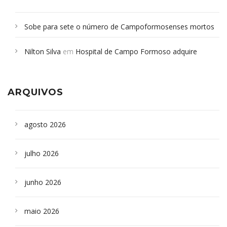
Sobe para sete o número de Campoformosenses mortos
em desabamento em São Paulo - Revista da Bahia
em
Nilton Silva
em
Hospital de Campo Formoso adquire
Campoformosenses que morreram em desabamentos são
aparelho para fazer exames de tomografia
sepultados em SP
ARQUIVOS
agosto 2026
julho 2026
junho 2026
maio 2026