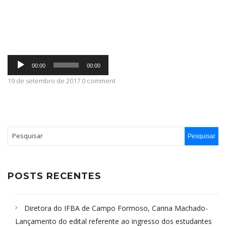
ABRANGÊNCIA
Tocador
CONTATO
00:00
00:00
de
áudio
19 de setembro de 2017 0 comment
POSTS RECENTES
Diretora do IFBA de Campo Formoso, Carina Machado-
Lançamento do edital referente ao ingresso dos estudantes