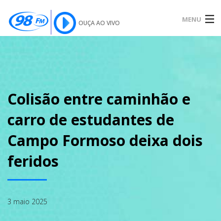
MENU
OUÇA AO VIVO
INÍCIO
SOBRE
Colisão entre caminhão e
carro de estudantes de
NOTÍCIAS
Campo Formoso deixa dois
feridos
PODCAST
3 maio 2025
GALERIA