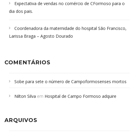
Expectativa de vendas no comércio de CFormoso para o
dia dos pais.
Coordenadora da maternidade do hospital São Francisco,
Larissa Braga – Agosto Dourado
COMENTÁRIOS
Sobe para sete o número de Campoformosenses mortos
em desabamento em São Paulo - Revista da Bahia
em
Nilton Silva
em
Hospital de Campo Formoso adquire
Campoformosenses que morreram em desabamentos são
aparelho para fazer exames de tomografia
sepultados em SP
ARQUIVOS