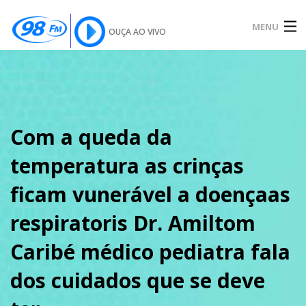
MENU
OUÇA AO VIVO
INÍCIO
SOBRE
Com a queda da
temperatura as crinças
NOTÍCIAS
ficam vunerável a doençaas
respiratoris Dr. Amiltom
PODCAST
Caribé médico pediatra fala
dos cuidados que se deve
GALERIA