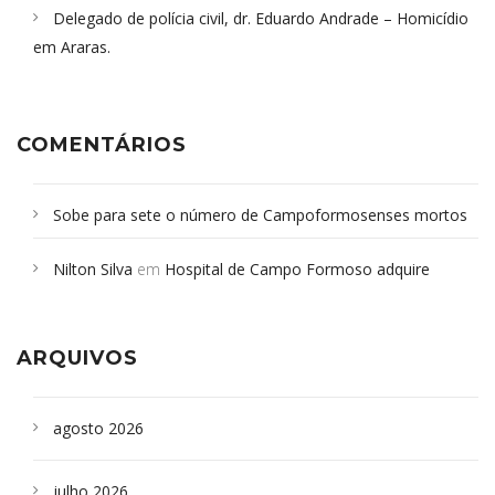
Delegado de polícia civil, dr. Eduardo Andrade – Homicídio
em Araras.
COMENTÁRIOS
Sobe para sete o número de Campoformosenses mortos
em desabamento em São Paulo - Revista da Bahia
em
Nilton Silva
em
Hospital de Campo Formoso adquire
Campoformosenses que morreram em desabamentos são
aparelho para fazer exames de tomografia
sepultados em SP
ARQUIVOS
agosto 2026
julho 2026