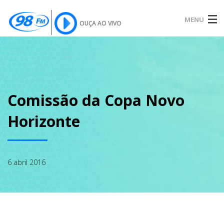
MENU
OUÇA AO VIVO
INÍCIO
SOBRE
Comissão da Copa Novo
Horizonte
NOTÍCIAS
6 abril 2016
PODCAST
GALERIA