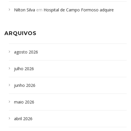
em desabamento em São Paulo - Revista da Bahia
em
Nilton Silva
em
Hospital de Campo Formoso adquire
Campoformosenses que morreram em desabamentos são
aparelho para fazer exames de tomografia
sepultados em SP
ARQUIVOS
agosto 2026
julho 2026
junho 2026
maio 2026
abril 2026