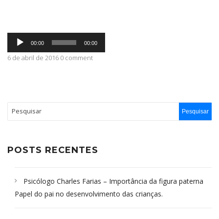
ABRANGÊNCIA
Tocador
00:00
00:00
de
áudio
6 de abril de 2016 0 comment
CONTATO
POSTS RECENTES
Psicólogo Charles Farias – Importância da figura paterna
Papel do pai no desenvolvimento das crianças.