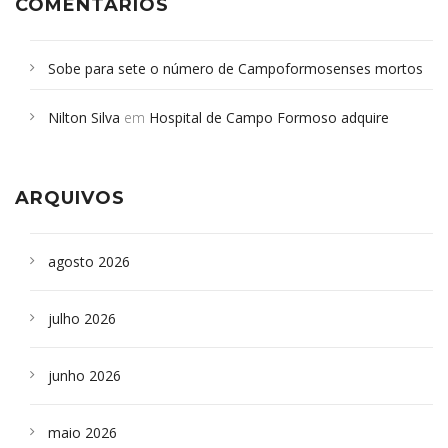
COMENTÁRIOS
Sobe para sete o número de Campoformosenses mortos
em desabamento em São Paulo - Revista da Bahia
em
Nilton Silva
em
Hospital de Campo Formoso adquire
Campoformosenses que morreram em desabamentos são
aparelho para fazer exames de tomografia
sepultados em SP
ARQUIVOS
agosto 2026
julho 2026
junho 2026
maio 2026