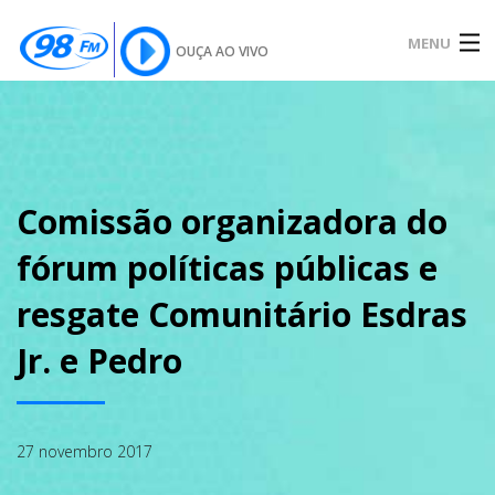
MENU
OUÇA AO VIVO
INÍCIO
SOBRE
Comissão organizadora do
fórum políticas públicas e
NOTÍCIAS
resgate Comunitário Esdras
Jr. e Pedro
PODCAST
27 novembro 2017
GALERIA