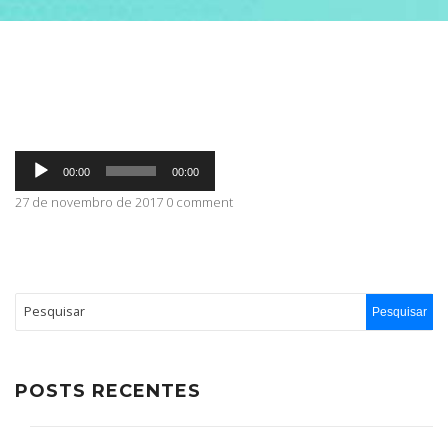
ABRANGÊNCIA
CONTATO
Tocador
00:00
00:00
de
áudio
27 de novembro de 2017 0 comment
POSTS RECENTES