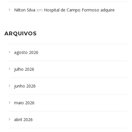
em desabamento em São Paulo - Revista da Bahia
em
Nilton Silva
em
Hospital de Campo Formoso adquire
Campoformosenses que morreram em desabamentos são
aparelho para fazer exames de tomografia
sepultados em SP
ARQUIVOS
agosto 2026
julho 2026
junho 2026
maio 2026
abril 2026