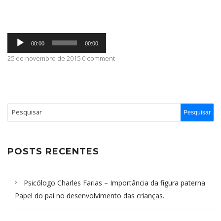
ABRANGÊNCIA
Tocador
00:00
00:00
de
áudio
25 de novembro de 2015 0 comment
CONTATO
POSTS RECENTES
Psicólogo Charles Farias – Importância da figura paterna
Papel do pai no desenvolvimento das crianças.