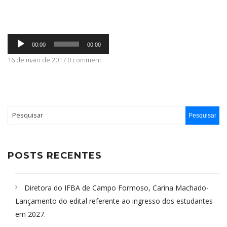
ABRANGÊNCIA
Tocador
00:00
00:00
de
áudio
16 de maio de 2017 0 comment
CONTATO
POSTS RECENTES
Diretora do IFBA de Campo Formoso, Carina Machado-
Lançamento do edital referente ao ingresso dos estudantes
em 2027.