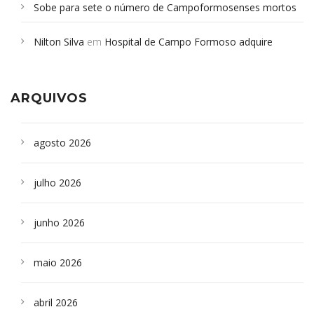
Sobe para sete o número de Campoformosenses mortos
em desabamento em São Paulo - Revista da Bahia
em
Nilton Silva
em
Hospital de Campo Formoso adquire
Campoformosenses que morreram em desabamentos são
aparelho para fazer exames de tomografia
sepultados em SP
ARQUIVOS
agosto 2026
julho 2026
junho 2026
maio 2026
abril 2026