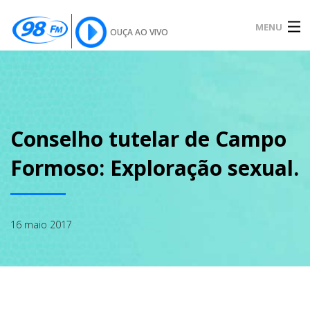
MENU
OUÇA AO VIVO
INÍCIO
SOBRE
Conselho tutelar de Campo
Formoso: Exploração sexual.
NOTÍCIAS
16 maio 2017
PODCAST
GALERIA