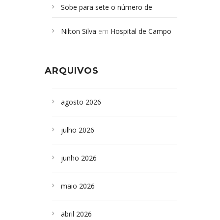
Sobe para sete o número de
Campoformosenses mortos em
Nilton Silva
em
Hospital de Campo
desabamento em São Paulo - Revista
Formoso adquire aparelho para fazer
da Bahia
em
Campoformosenses que
exames de tomografia
morreram em desabamentos são
ARQUIVOS
sepultados em SP
agosto 2026
julho 2026
junho 2026
maio 2026
abril 2026