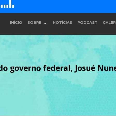
D
H
G
E
F
INÍCIO
SOBRE
NOTÍCIAS
PODCAST
GALER
História
 do governo federal, Josué Nu
Equipe
Programação