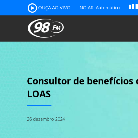
A
OUÇA AO VIVO
NO AR: Automático
B
c
Consultor de benefícios
LOAS
26 dezembro 2024