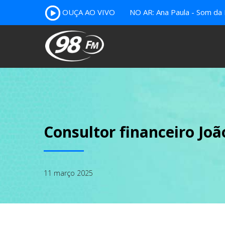
OUÇA AO VIVO
NO AR: Ana Paula - Som da 
Consultor financeiro Joã
11 março 2025