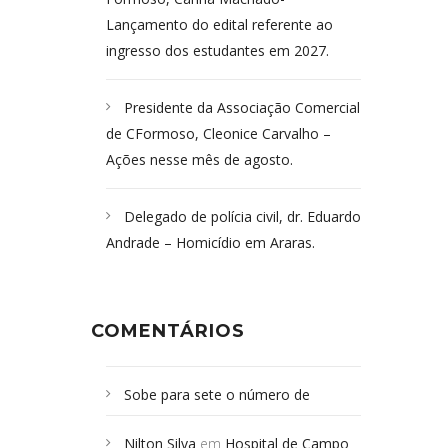
Lançamento do edital referente ao
ingresso dos estudantes em 2027.
Presidente da Associação Comercial
de CFormoso, Cleonice Carvalho –
Ações nesse mês de agosto.
Delegado de polícia civil, dr. Eduardo
Andrade – Homicídio em Araras.
COMENTÁRIOS
Sobe para sete o número de
Campoformosenses mortos em
Nilton Silva
em
Hospital de Campo
desabamento em São Paulo - Revista