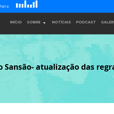
D
H
A
Farra
G
E
F
B
c
INÍCIO
SOBRE
NOTÍCIAS
PODCAST
GALER
História
o Sansão- atualização das regr
Equipe
Programação