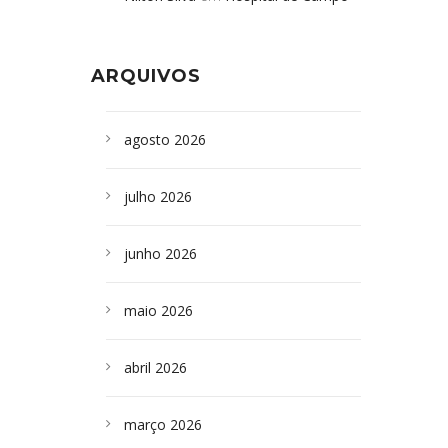
Formoso adquire aparelho para fazer
da Bahia
em
Campoformosenses que
exames de tomografia
morreram em desabamentos são
ARQUIVOS
sepultados em SP
agosto 2026
julho 2026
junho 2026
maio 2026
abril 2026
março 2026