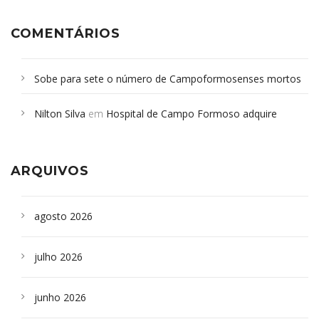
COMENTÁRIOS
Sobe para sete o número de Campoformosenses mortos
em desabamento em São Paulo - Revista da Bahia
em
Nilton Silva
em
Hospital de Campo Formoso adquire
Campoformosenses que morreram em desabamentos são
aparelho para fazer exames de tomografia
sepultados em SP
ARQUIVOS
agosto 2026
julho 2026
junho 2026