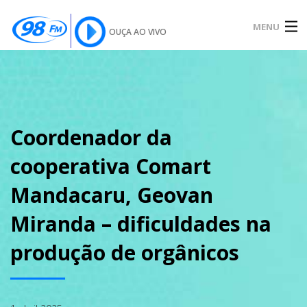
MENU
OUÇA AO VIVO
INÍCIO
SOBRE
Coordenador da
cooperativa Comart
NOTÍCIAS
Mandacaru, Geovan
Miranda – dificuldades na
PODCAST
produção de orgânicos
GALERIA