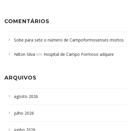
COMENTÁRIOS
Sobe para sete o número de Campoformosenses mortos
em desabamento em São Paulo - Revista da Bahia
em
Nilton Silva
em
Hospital de Campo Formoso adquire
Campoformosenses que morreram em desabamentos são
aparelho para fazer exames de tomografia
sepultados em SP
ARQUIVOS
agosto 2026
julho 2026
junho 2026