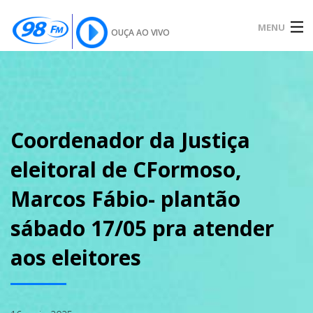
MENU
OUÇA AO VIVO
INÍCIO
SOBRE
Coordenador da Justiça
eleitoral de CFormoso,
NOTÍCIAS
Marcos Fábio- plantão
sábado 17/05 pra atender
PODCAST
aos eleitores
GALERIA