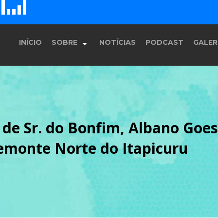
D
H
G
E
F
INÍCIO
SOBRE
NOTÍCIAS
PODCAST
GALER
História
de Sr. do Bonfim, Albano Goes
Equipe
emonte Norte do Itapicuru
Programação