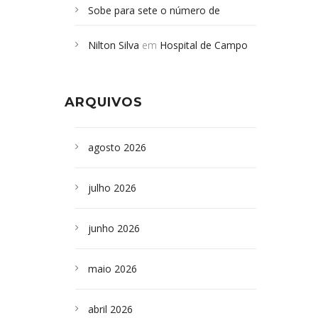
Sobe para sete o número de
Campoformosenses mortos em
Nilton Silva
em
Hospital de Campo
desabamento em São Paulo - Revista
Formoso adquire aparelho para fazer
da Bahia
em
Campoformosenses que
exames de tomografia
morreram em desabamentos são
ARQUIVOS
sepultados em SP
agosto 2026
julho 2026
junho 2026
maio 2026
abril 2026