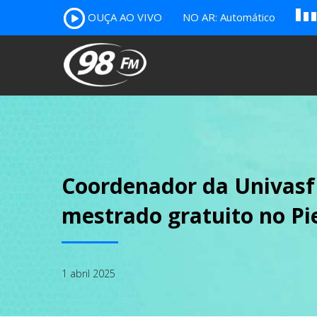
A
OUÇA AO VIVO
NO AR: Automático
B
c
Coordenador da Univasf 
mestrado gratuito no Pi
1 abril 2025