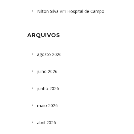
Campoformosenses mortos em
Nilton Silva
em
Hospital de Campo
desabamento em São Paulo - Revista
Formoso adquire aparelho para fazer
da Bahia
em
Campoformosenses que
exames de tomografia
morreram em desabamentos são
ARQUIVOS
sepultados em SP
agosto 2026
julho 2026
junho 2026
maio 2026
abril 2026