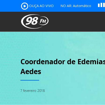
A
OUÇA AO VIVO
NO AR: Automático
B
c
Coordenador de Edemias 
Aedes
7 fevereiro 2018