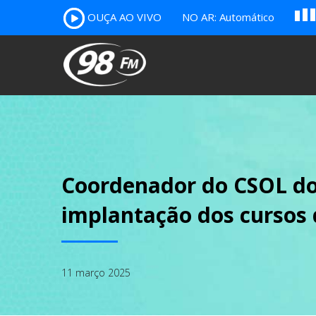
OUÇA AO VIVO
NO AR: Automático
A
B
c
Coordenador do CSOL do
implantação dos cursos 
11 março 2025