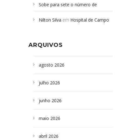
Sobe para sete o número de
Campoformosenses mortos em
Nilton Silva
em
Hospital de Campo
desabamento em São Paulo - Revista
Formoso adquire aparelho para fazer
da Bahia
em
Campoformosenses que
exames de tomografia
morreram em desabamentos são
ARQUIVOS
sepultados em SP
agosto 2026
julho 2026
junho 2026
maio 2026
abril 2026