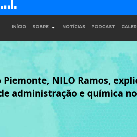
D
H
G
E
F
INÍCIO
SOBRE
NOTÍCIAS
PODCAST
GALER
História
 Piemonte, NILO Ramos, expli
Equipe
de administração e química no 
Programação