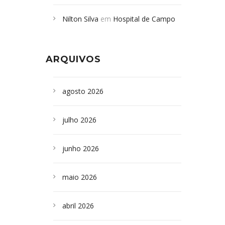
Campoformosenses mortos em
Nilton Silva
em
Hospital de Campo
desabamento em São Paulo - Revista
Formoso adquire aparelho para fazer
da Bahia
em
Campoformosenses que
exames de tomografia
morreram em desabamentos são
ARQUIVOS
sepultados em SP
agosto 2026
julho 2026
junho 2026
maio 2026
abril 2026