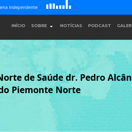
D
H
G
rama Independente
A
B
c
E
F
INÍCIO
SOBRE
NOTÍCIAS
PODCAST
GALER
História
orte de Saúde dr. Pedro Alcân
Equipe
 do Piemonte Norte
Programação