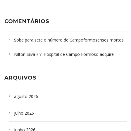
COMENTÁRIOS
Sobe para sete o número de Campoformosenses mortos
em desabamento em São Paulo - Revista da Bahia
em
Nilton Silva
em
Hospital de Campo Formoso adquire
Campoformosenses que morreram em desabamentos são
aparelho para fazer exames de tomografia
sepultados em SP
ARQUIVOS
agosto 2026
julho 2026
junho 2026