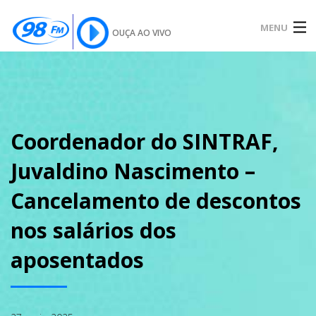
MENU
OUÇA AO VIVO
INÍCIO
SOBRE
Coordenador do SINTRAF,
Juvaldino Nascimento –
NOTÍCIAS
Cancelamento de descontos
nos salários dos
PODCAST
aposentados
GALERIA