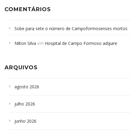
COMENTÁRIOS
Sobe para sete o número de Campoformosenses mortos
em desabamento em São Paulo - Revista da Bahia
em
Nilton Silva
em
Hospital de Campo Formoso adquire
Campoformosenses que morreram em desabamentos são
aparelho para fazer exames de tomografia
sepultados em SP
ARQUIVOS
agosto 2026
julho 2026
junho 2026