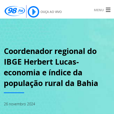
MENU
OUÇA AO VIVO
INÍCIO
SOBRE
Coordenador regional do
IBGE Herbert Lucas-
NOTÍCIAS
economia e índice da
população rural da Bahia
PODCAST
26 novembro 2024
GALERIA