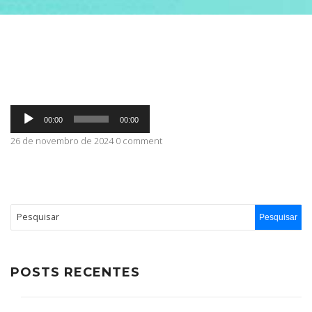
ABRANGÊNCIA
CONTATO
Tocador
00:00
00:00
de
áudio
26 de novembro de 2024 0 comment
POSTS RECENTES