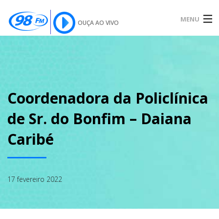
MENU
OUÇA AO VIVO
INÍCIO
SOBRE
Coordenadora da Policlínica
de Sr. do Bonfim – Daiana
NOTÍCIAS
Caribé
PODCAST
17 fevereiro 2022
GALERIA