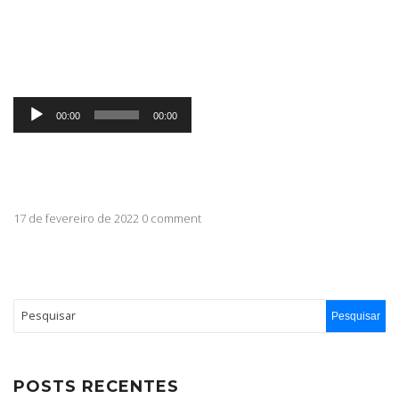
ABRANGÊNCIA
Tocador
CONTATO
00:00
00:00
de
áudio
17 de fevereiro de 2022 0 comment
POSTS RECENTES