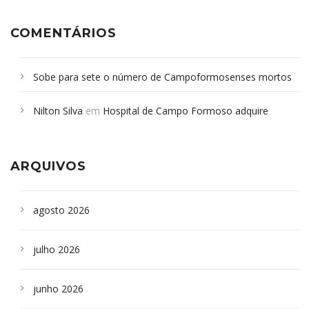
COMENTÁRIOS
Sobe para sete o número de Campoformosenses mortos
em desabamento em São Paulo - Revista da Bahia
em
Nilton Silva
em
Hospital de Campo Formoso adquire
Campoformosenses que morreram em desabamentos são
aparelho para fazer exames de tomografia
sepultados em SP
ARQUIVOS
agosto 2026
julho 2026
junho 2026