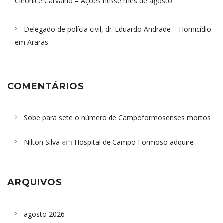
Cleonice Carvalho – Ações nesse mês de agosto.
Delegado de polícia civil, dr. Eduardo Andrade – Homicídio
em Araras.
COMENTÁRIOS
Sobe para sete o número de Campoformosenses mortos
em desabamento em São Paulo - Revista da Bahia
em
Nilton Silva
em
Hospital de Campo Formoso adquire
Campoformosenses que morreram em desabamentos são
aparelho para fazer exames de tomografia
sepultados em SP
ARQUIVOS
agosto 2026