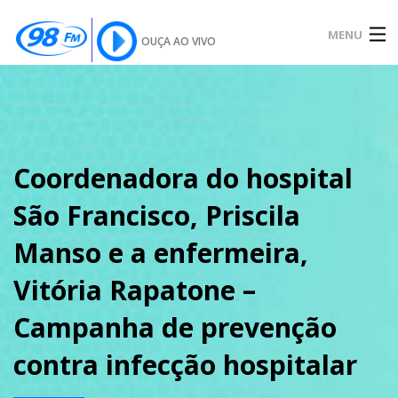
MENU
OUÇA AO VIVO
INÍCIO
SOBRE
Coordenadora do hospital
São Francisco, Priscila
NOTÍCIAS
Manso e a enfermeira,
Vitória Rapatone –
PODCAST
Campanha de prevenção
contra infecção hospitalar
GALERIA