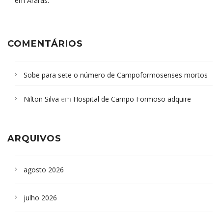
em Araras.
COMENTÁRIOS
Sobe para sete o número de Campoformosenses mortos
em desabamento em São Paulo - Revista da Bahia
em
Nilton Silva
em
Hospital de Campo Formoso adquire
Campoformosenses que morreram em desabamentos são
aparelho para fazer exames de tomografia
sepultados em SP
ARQUIVOS
agosto 2026
julho 2026