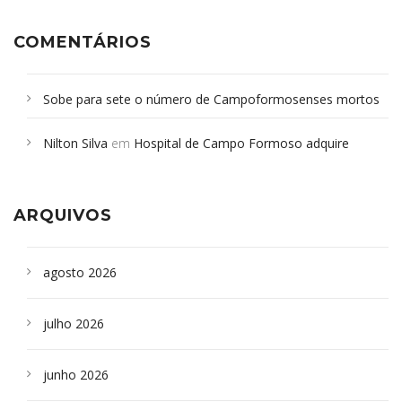
COMENTÁRIOS
Sobe para sete o número de Campoformosenses mortos
em desabamento em São Paulo - Revista da Bahia
em
Nilton Silva
em
Hospital de Campo Formoso adquire
Campoformosenses que morreram em desabamentos são
aparelho para fazer exames de tomografia
sepultados em SP
ARQUIVOS
agosto 2026
julho 2026
junho 2026