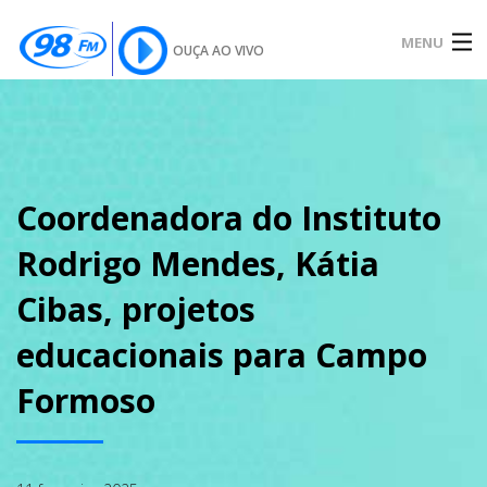
MENU
OUÇA AO VIVO
INÍCIO
SOBRE
Coordenadora do Instituto
Rodrigo Mendes, Kátia
NOTÍCIAS
Cibas, projetos
educacionais para Campo
PODCAST
Formoso
GALERIA