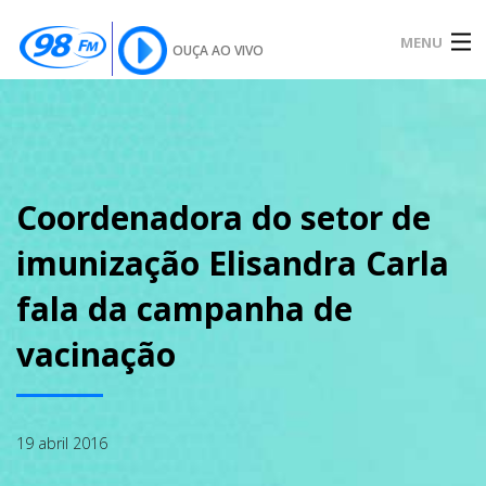
MENU
OUÇA AO VIVO
INÍCIO
SOBRE
Coordenadora do setor de
imunização Elisandra Carla
NOTÍCIAS
fala da campanha de
vacinação
PODCAST
19 abril 2016
GALERIA