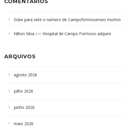
COMENTÁRIOS
Sobe para sete o número de Campoformosenses mortos
em desabamento em São Paulo - Revista da Bahia
em
Nilton Silva
em
Hospital de Campo Formoso adquire
Campoformosenses que morreram em desabamentos são
aparelho para fazer exames de tomografia
sepultados em SP
ARQUIVOS
agosto 2026
julho 2026
junho 2026
maio 2026