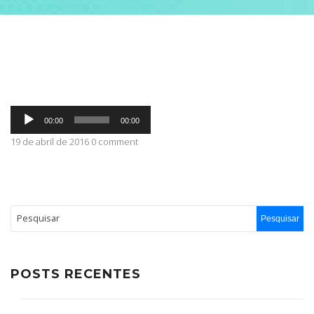
ABRANGÊNCIA
CONTATO
Tocador
00:00
00:00
de
áudio
19 de abril de 2016 0 comment
POSTS RECENTES