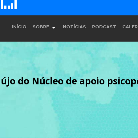
D
H
G
E
F
INÍCIO
SOBRE
NOTÍCIAS
PODCAST
GALER
História
jo do Núcleo de apoio psicop
Equipe
Programação