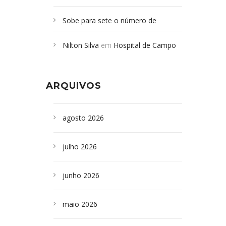
Sobe para sete o número de
Campoformosenses mortos em
Nilton Silva
em
Hospital de Campo
desabamento em São Paulo - Revista
Formoso adquire aparelho para fazer
da Bahia
em
Campoformosenses que
exames de tomografia
morreram em desabamentos são
ARQUIVOS
sepultados em SP
agosto 2026
julho 2026
junho 2026
maio 2026