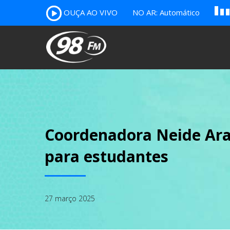
A
OUÇA AO VIVO
NO AR: Automático
B
c
Coordenadora Neide Araú
para estudantes
27 março 2025