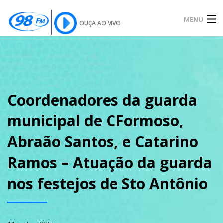
MENU
OUÇA AO VIVO
INÍCIO
SOBRE
Coordenadores da guarda
municipal de CFormoso,
NOTÍCIAS
Abraão Santos, e Catarino
Ramos – Atuação da guarda
PODCAST
nos festejos de Sto Antônio
GALERIA