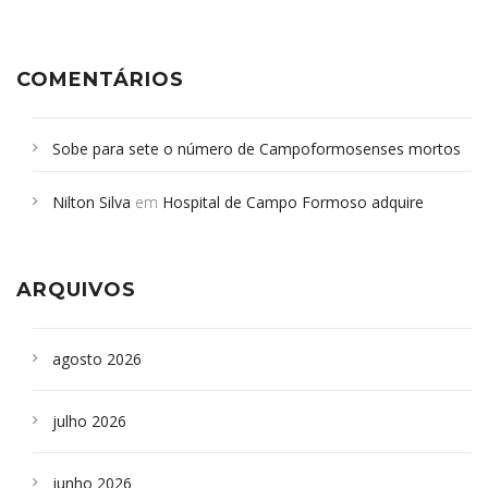
COMENTÁRIOS
Sobe para sete o número de Campoformosenses mortos
em desabamento em São Paulo - Revista da Bahia
em
Nilton Silva
em
Hospital de Campo Formoso adquire
Campoformosenses que morreram em desabamentos são
aparelho para fazer exames de tomografia
sepultados em SP
ARQUIVOS
agosto 2026
julho 2026
junho 2026