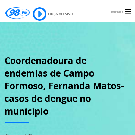
MENU
OUÇA AO VIVO
INÍCIO
SOBRE
Coordenadoura de
endemias de Campo
NOTÍCIAS
Formoso, Fernanda Matos-
casos de dengue no
PODCAST
município
GALERIA