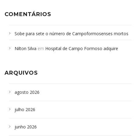
COMENTÁRIOS
Sobe para sete o número de Campoformosenses mortos
em desabamento em São Paulo - Revista da Bahia
em
Nilton Silva
em
Hospital de Campo Formoso adquire
Campoformosenses que morreram em desabamentos são
aparelho para fazer exames de tomografia
sepultados em SP
ARQUIVOS
agosto 2026
julho 2026
junho 2026