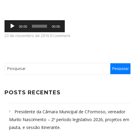
ABRANGÊNCIA
Tocador
00:00
00:00
de
áudio
23 de novembro de 2016 0 comment
CONTATO
POSTS RECENTES
Presidente da Câmara Municipal de CFormoso, vereador
Murilo Nascimento – 2º período legislativo 2026, projetos em
pauta, e sessão itinerante.