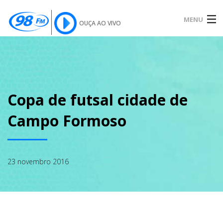
MENU
OUÇA AO VIVO
INÍCIO
SOBRE
Copa de futsal cidade de
Campo Formoso
NOTÍCIAS
23 novembro 2016
PODCAST
GALERIA