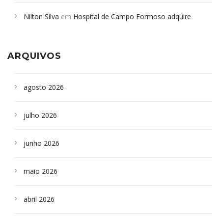
em desabamento em São Paulo - Revista da Bahia
em
Nilton Silva
em
Hospital de Campo Formoso adquire
Campoformosenses que morreram em desabamentos são
aparelho para fazer exames de tomografia
sepultados em SP
ARQUIVOS
agosto 2026
julho 2026
junho 2026
maio 2026
abril 2026