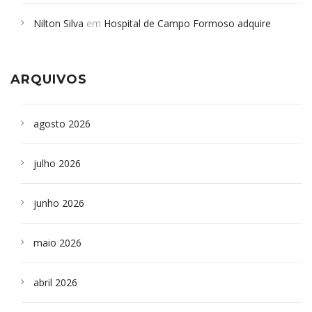
em desabamento em São Paulo - Revista da Bahia
em
Nilton Silva
em
Hospital de Campo Formoso adquire
Campoformosenses que morreram em desabamentos são
aparelho para fazer exames de tomografia
sepultados em SP
ARQUIVOS
agosto 2026
julho 2026
junho 2026
maio 2026
abril 2026