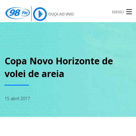
MENU
OUÇA AO VIVO
INÍCIO
SOBRE
Copa Novo Horizonte de
volei de areia
NOTÍCIAS
15 abril 2017
PODCAST
GALERIA