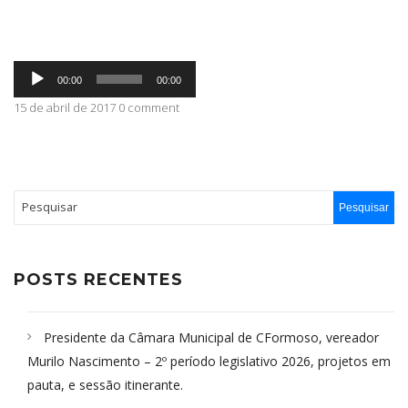
ABRANGÊNCIA
Tocador
00:00
00:00
de
áudio
15 de abril de 2017 0 comment
CONTATO
POSTS RECENTES
Presidente da Câmara Municipal de CFormoso, vereador
Murilo Nascimento – 2º período legislativo 2026, projetos em
pauta, e sessão itinerante.