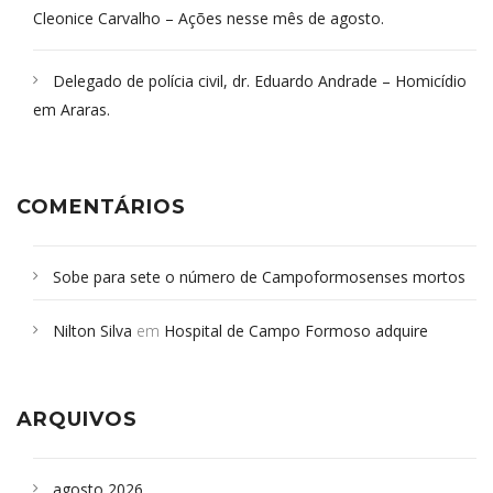
Cleonice Carvalho – Ações nesse mês de agosto.
Delegado de polícia civil, dr. Eduardo Andrade – Homicídio
em Araras.
COMENTÁRIOS
Sobe para sete o número de Campoformosenses mortos
em desabamento em São Paulo - Revista da Bahia
em
Nilton Silva
em
Hospital de Campo Formoso adquire
Campoformosenses que morreram em desabamentos são
aparelho para fazer exames de tomografia
sepultados em SP
ARQUIVOS
agosto 2026