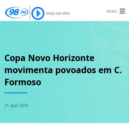
MENU
OUÇA AO VIVO
INÍCIO
SOBRE
Copa Novo Horizonte
movimenta povoados em C.
NOTÍCIAS
Formoso
PODCAST
21 abril 2015
GALERIA