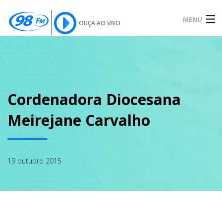
MENU
OUÇA AO VIVO
INÍCIO
SOBRE
Cordenadora Diocesana
Meirejane Carvalho
NOTÍCIAS
19 outubro 2015
PODCAST
GALERIA