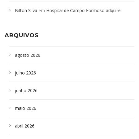
em desabamento em São Paulo - Revista da Bahia
em
Nilton Silva
em
Hospital de Campo Formoso adquire
Campoformosenses que morreram em desabamentos são
aparelho para fazer exames de tomografia
sepultados em SP
ARQUIVOS
agosto 2026
julho 2026
junho 2026
maio 2026
abril 2026