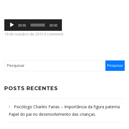
ABRANGÊNCIA
Tocador
00:00
00:00
de
áudio
19 de outubro de 2015 0 comment
CONTATO
POSTS RECENTES
Psicólogo Charles Farias – Importância da figura paterna
Papel do pai no desenvolvimento das crianças.