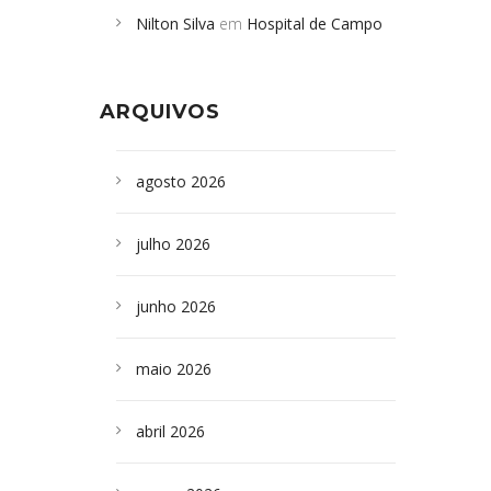
Nilton Silva
em
Hospital de Campo
desabamento em São Paulo - Revista
Formoso adquire aparelho para fazer
da Bahia
em
Campoformosenses que
exames de tomografia
morreram em desabamentos são
ARQUIVOS
sepultados em SP
agosto 2026
julho 2026
junho 2026
maio 2026
abril 2026