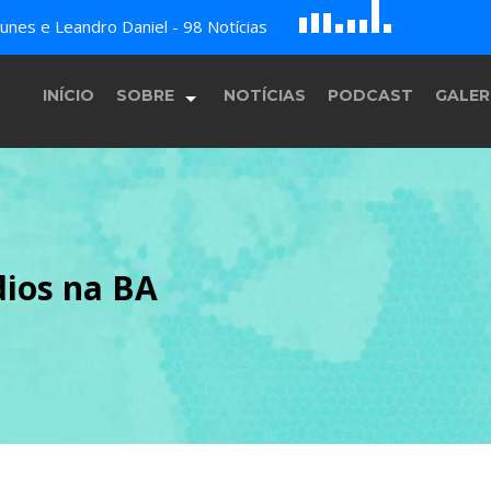
D
H
G
nes e Leandro Daniel - 98 Notícias
A
B
c
E
F
INÍCIO
SOBRE
NOTÍCIAS
PODCAST
GALER
História
dios na BA
Equipe
Programação