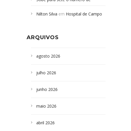
Campoformosenses mortos em
Nilton Silva
em
Hospital de Campo
desabamento em São Paulo - Revista
Formoso adquire aparelho para fazer
da Bahia
em
Campoformosenses que
exames de tomografia
morreram em desabamentos são
ARQUIVOS
sepultados em SP
agosto 2026
julho 2026
junho 2026
maio 2026
abril 2026