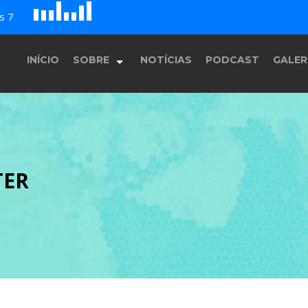
D
H
A
s 7
G
E
F
B
c
INÍCIO
SOBRE
NOTÍCIAS
PODCAST
GALER
História
TER
Equipe
Programação