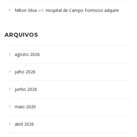
em desabamento em São Paulo - Revista da Bahia
em
Nilton Silva
em
Hospital de Campo Formoso adquire
Campoformosenses que morreram em desabamentos são
aparelho para fazer exames de tomografia
sepultados em SP
ARQUIVOS
agosto 2026
julho 2026
junho 2026
maio 2026
abril 2026