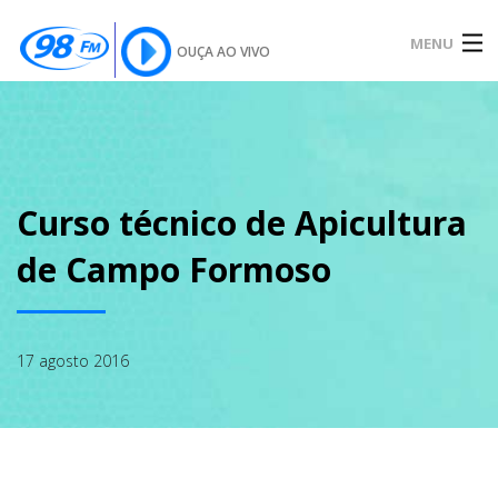
MENU
OUÇA AO VIVO
INÍCIO
SOBRE
Curso técnico de Apicultura
de Campo Formoso
NOTÍCIAS
17 agosto 2016
PODCAST
GALERIA