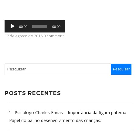
ABRANGÊNCIA
Tocador
00:00
00:00
de
áudio
17 de agosto de 2016 0 comment
CONTATO
POSTS RECENTES
Psicólogo Charles Farias – Importância da figura paterna
Papel do pai no desenvolvimento das crianças.