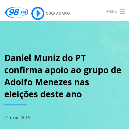
MENU
OUÇA AO VIVO
INÍCIO
SOBRE
Daniel Muniz do PT
confirma apoio ao grupo de
NOTÍCIAS
Adolfo Menezes nas
eleições deste ano
PODCAST
31 maio 2016
GALERIA