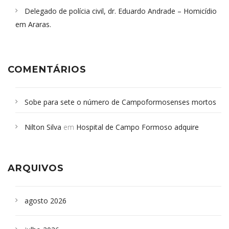
Delegado de polícia civil, dr. Eduardo Andrade – Homicídio
em Araras.
COMENTÁRIOS
Sobe para sete o número de Campoformosenses mortos
em desabamento em São Paulo - Revista da Bahia
em
Nilton Silva
em
Hospital de Campo Formoso adquire
Campoformosenses que morreram em desabamentos são
aparelho para fazer exames de tomografia
sepultados em SP
ARQUIVOS
agosto 2026