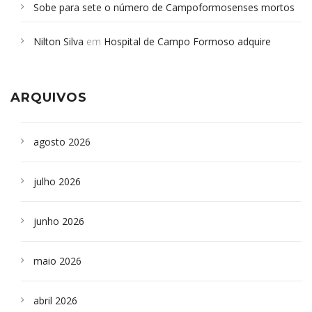
Sobe para sete o número de Campoformosenses mortos
em desabamento em São Paulo - Revista da Bahia
em
Nilton Silva
em
Hospital de Campo Formoso adquire
Campoformosenses que morreram em desabamentos são
aparelho para fazer exames de tomografia
sepultados em SP
ARQUIVOS
agosto 2026
julho 2026
junho 2026
maio 2026
abril 2026