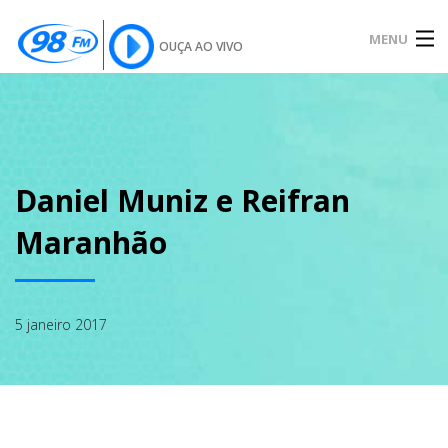
MENU
OUÇA AO VIVO
INÍCIO
SOBRE
Daniel Muniz e Reifran
Maranhão
NOTÍCIAS
5 janeiro 2017
PODCAST
GALERIA