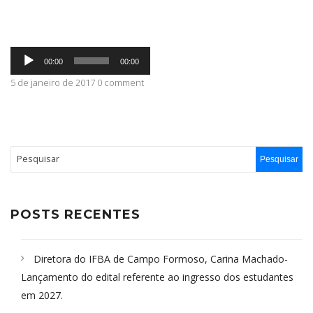
ABRANGÊNCIA
Tocador
00:00
00:00
de
áudio
5 de janeiro de 2017 0 comment
CONTATO
POSTS RECENTES
Diretora do IFBA de Campo Formoso, Carina Machado-
Lançamento do edital referente ao ingresso dos estudantes
em 2027.