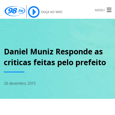
MENU
OUÇA AO VIVO
INÍCIO
SOBRE
Daniel Muniz Responde as
criticas feitas pelo prefeito
NOTÍCIAS
26 dezembro 2015
PODCAST
GALERIA