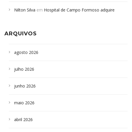
em desabamento em São Paulo - Revista da Bahia
em
Nilton Silva
em
Hospital de Campo Formoso adquire
Campoformosenses que morreram em desabamentos são
aparelho para fazer exames de tomografia
sepultados em SP
ARQUIVOS
agosto 2026
julho 2026
junho 2026
maio 2026
abril 2026