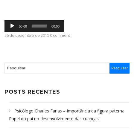
ABRANGÊNCIA
Tocador
00:00
00:00
de
áudio
26 de dezembro de 2015 0 comment
CONTATO
POSTS RECENTES
Psicólogo Charles Farias – Importância da figura paterna
Papel do pai no desenvolvimento das crianças.