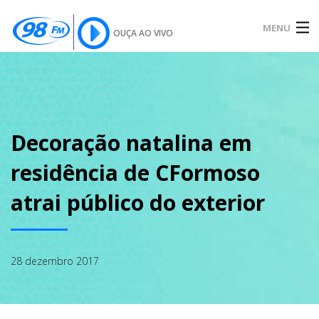
MENU
OUÇA AO VIVO
INÍCIO
SOBRE
Decoração natalina em
residência de CFormoso
NOTÍCIAS
atrai público do exterior
PODCAST
28 dezembro 2017
GALERIA