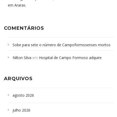
em Araras.
COMENTÁRIOS
Sobe para sete o número de Campoformosenses mortos
em desabamento em São Paulo - Revista da Bahia
em
Nilton Silva
em
Hospital de Campo Formoso adquire
Campoformosenses que morreram em desabamentos são
aparelho para fazer exames de tomografia
sepultados em SP
ARQUIVOS
agosto 2026
julho 2026