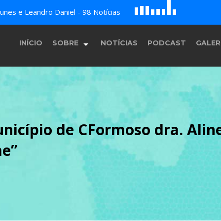
D
H
G
nes e Leandro Daniel - 98 Notícias
A
B
c
E
F
INÍCIO
SOBRE
NOTÍCIAS
PODCAST
GALER
História
nicípio de CFormoso dra. Alin
Equipe
me”
Programação