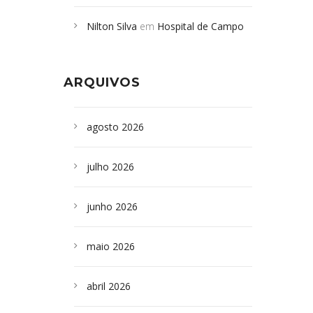
Campoformosenses mortos em
Nilton Silva
em
Hospital de Campo
desabamento em São Paulo - Revista
Formoso adquire aparelho para fazer
da Bahia
em
Campoformosenses que
exames de tomografia
morreram em desabamentos são
ARQUIVOS
sepultados em SP
agosto 2026
julho 2026
junho 2026
maio 2026
abril 2026