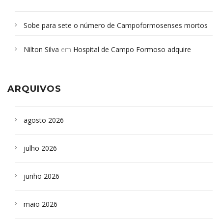
Sobe para sete o número de Campoformosenses mortos
em desabamento em São Paulo - Revista da Bahia
em
Nilton Silva
em
Hospital de Campo Formoso adquire
Campoformosenses que morreram em desabamentos são
aparelho para fazer exames de tomografia
sepultados em SP
ARQUIVOS
agosto 2026
julho 2026
junho 2026
maio 2026