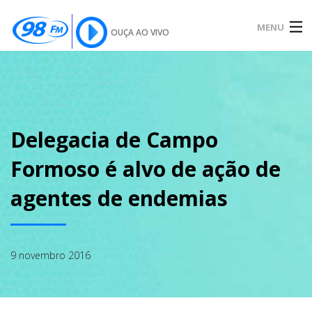
MENU
OUÇA AO VIVO
INÍCIO
SOBRE
Delegacia de Campo
Formoso é alvo de ação de
NOTÍCIAS
agentes de endemias
PODCAST
9 novembro 2016
GALERIA